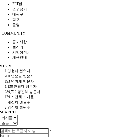
PET란
광구용기
대광구
협구
올담
COMMUNITY
공지사항
갤러리
시험성적서
채용안내
STATS
1 명
현재 접속자
200 명
오늘 방문자
193 명
어제 방문자
1,130 명
최대 방문자
280,722 명
전체 방문자
139 개
전체 게시물
0 개
전체 댓글수
2 명
전체 회원수
SEARCH