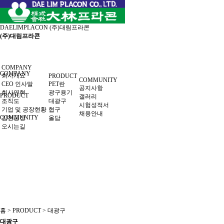
DAELIMPLACON
(주)대림프라콘
(주)대림프라콘
COMPANY
COMPANY
회사개요
PRODUCT
COMMUNITY
CEO 인사말
PET란
공지사항
회사연혁
광구용기
PRODUCT
갤러리
조직도
대광구
시험성적서
기업 및 공장현황
협구
채용안내
COMMUNITY
김천공장
올담
오시는길
홈 > PRODUCT > 대광구
대광구