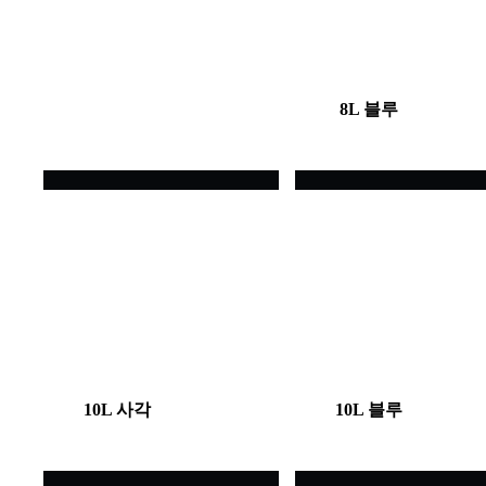
8L 블루
10L 사각
10L 블루