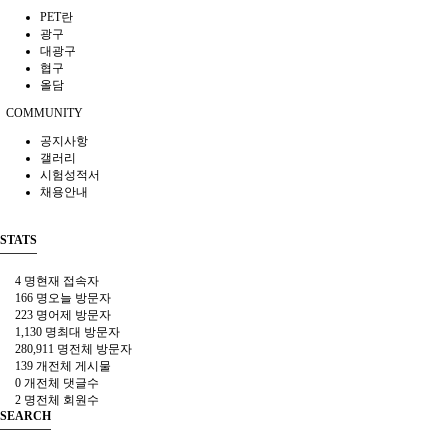
PET란
광구
대광구
협구
올담
COMMUNITY
공지사항
갤러리
시험성적서
채용안내
STATS
4 명
현재 접속자
166 명
오늘 방문자
223 명
어제 방문자
1,130 명
최대 방문자
280,911 명
전체 방문자
139 개
전체 게시물
0 개
전체 댓글수
2 명
전체 회원수
SEARCH