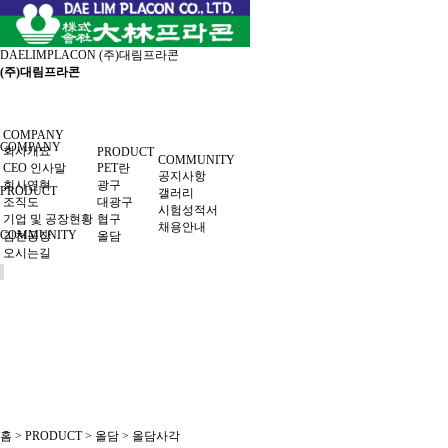
DAELIMPLACON
(주)대림프라콘
(주)대림프라콘
COMPANY
COMPANY
회사개요
PRODUCT
COMMUNITY
CEO 인사말
PET란
공지사항
회사연혁
광구
PRODUCT
갤러리
조직도
대광구
시험성적서
기업 및 공장현황
협구
채용안내
COMMUNITY
김천공장
올담
오시는길
홈 > PRODUCT > 올담 > 올담사각