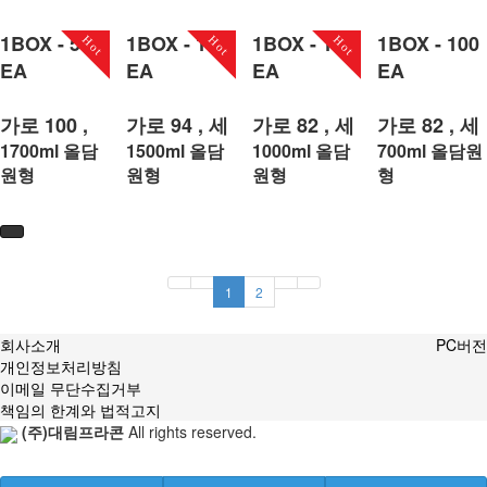
1BOX - 50
1BOX - 100
1BOX - 100
1BOX - 100
Hot
Hot
Hot
EA
EA
EA
EA
가로 100 ,
가로 94 , 세
가로 82 , 세
가로 82 , 세
세로 245
로 230
로 227
로 170.5
1700ml 올담
1500ml 올담
1000ml 올담
700ml 올담원
원형
원형
원형
형
구매하기
구매하기
구매하기
구매하기
1
2
회사소개
PC버전
개인정보처리방침
이메일 무단수집거부
책임의 한계와 법적고지
(주)대림프라콘
All rights reserved.