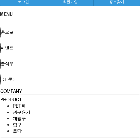
로그인
회원가입
정보찾기
MENU
홈으로
이벤트
출석부
1:1 문의
COMPANY
PRODUCT
PET란
광구용기
대광구
협구
올담